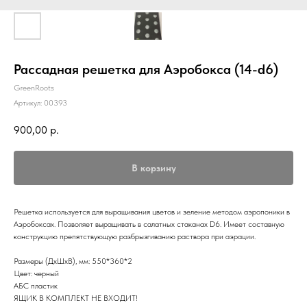
Рассадная решетка для Аэробокса (14-d6)
GreenRoots
Артикул:
00393
900,00
р.
В корзину
Решетка используется для выращивания цветов и зеление методом аэропоники в
Аэробоксах. Позволяет выращивать в салатных стаканах D6. Имеет составную
конструкцию препятствующую разбрызгиванию раствора при аэрации.
​​Размеры (ДхШхВ), мм: 550*360*2
Цвет: черный
АБС пластик
ЯЩИК В КОМПЛЕКТ НЕ ВХОДИТ!