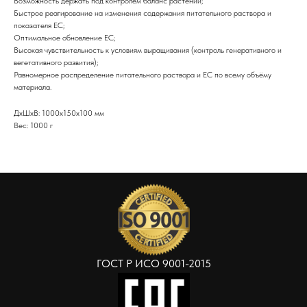
Возможность держать под контролем баланс растений;
Быстрое реагирование на изменения содержания питательного раствора и
показателя ЕС;
Оптимальное обновление ЕС;
Высокая чувствительность к условиям выращивания (контроль генеративного и
вегетативного развития);
Равномерное распределение питательного раствора и ЕС по всему объёму
материала.
ДxШxВ: 1000x150x100 мм
Вес: 1000 г
ГОСТ Р ИСО 9001-2015