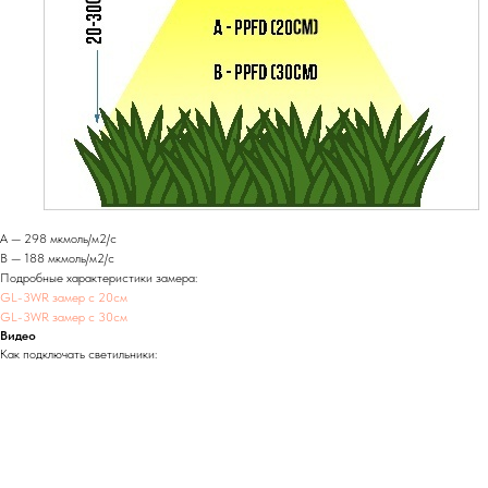
А — 298 мкмоль/м2/с
В — 188 мкмоль/м2/с
Подробные характеристики замера:
GL-3WR замер с 20см
GL-3WR замер с 30см
Видео
Как подключать светильники: